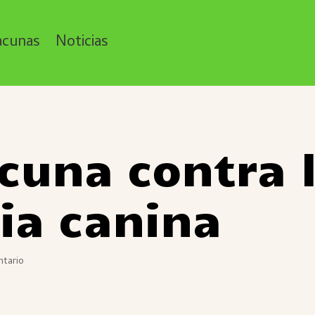
acunas
Noticias
cuna contra 
ia canina
ntario