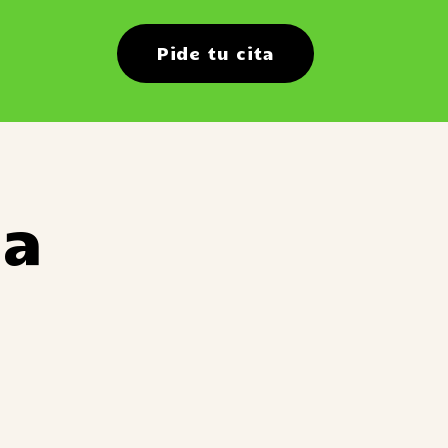
Pide tu cita
la