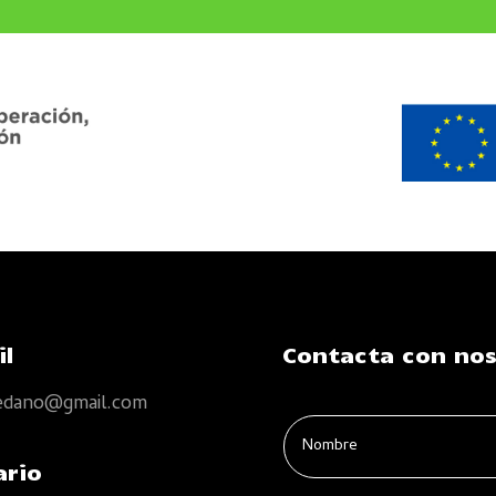
il
Contacta con no
edano@gmail.com
ario